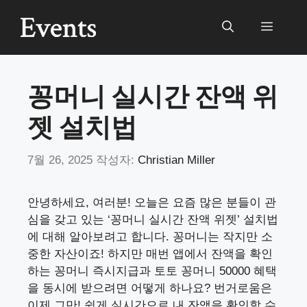
컨
텐
메
츠
로
뉴
건
꽁머니 실시간 잔액 위
너
뛰
젯 설치법
기
7월 26, 2025
작성자:
Christian Miller
안녕하세요, 여러분! 오늘은 요즘 많은 분들이 관
심을 갖고 있는 ‘꽁머니 실시간 잔액 위젯’ 설치법
에 대해 알아보려고 합니다. 꽁머니는 작지만 소
중한 자산이죠! 하지만 매번 앱에서 잔액을 확인
하는
꽁머니 즉시지급과 토토 꽁머니 50000 혜택
을 동시에 받으려면 어떻게 하나요?
번거로움은
이제 그만! 쉽게 실시간으로 내 잔액을 확인할 수