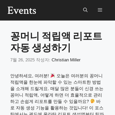
컨
텐
메
츠
로
뉴
건
꽁머니 적립액 리포트
너
뛰
자동 생성하기
기
7월 26, 2025
작성자:
Christian Miller
안녕하세요, 여러분!
오늘은 여러분의 꽁머니
적립액을 한눈에 파악할 수 있는 스마트한 방법
을 소개해 드릴게요. 매달 많은 분들이 신경 쓰는
꽁머니 적립액, 어떻게 하면 더 효율적으로 관리
하고 손쉽게 리포트를 만들 수 있을까요?
바
로 자동 생성 기능을 활용하는 것입니다! 이 포스
팅에서는 궤도에 올라탄 리포트 생성앱부터 팁까